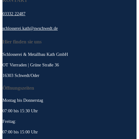
KONTAKT
03332 22487
schlosserei.kath@swschwedt.de
Hier finden sie uns
Schlosserei & Metallbau Kath GmbH
OT Vierraden | Grüne Straße 36
16303 Schwedt/Oder
Öffnungszeiten
Montag bis Donnerstag
07:00 bis 15:30 Uhr
Freitag:
07:00 bis 15:00 Uhr