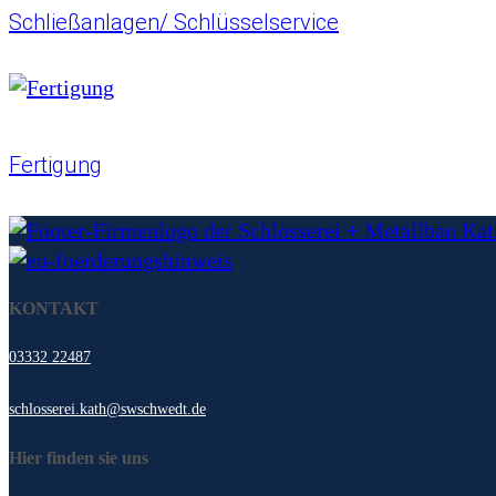
Schließanlagen/
Schlüsselservice
Fertigung
KONTAKT
03332 22487
schlosserei.kath@swschwedt.de
Hier finden sie uns