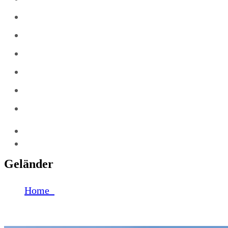
Leistungen
Partner
Referenzen
Zertifikate
Galerie
Team
Geländer
Home
Geländer