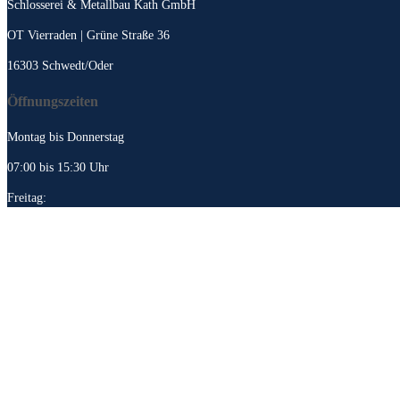
Schlosserei & Metallbau Kath GmbH
OT Vierraden | Grüne Straße 36
16303 Schwedt/Oder
Öffnungszeiten
Montag bis Donnerstag
07:00 bis 15:30 Uhr
Freitag:
07:00 bis 15:00 Uhr
Rechtliches
Impressum
Datenschutz
Barrierefreiheit